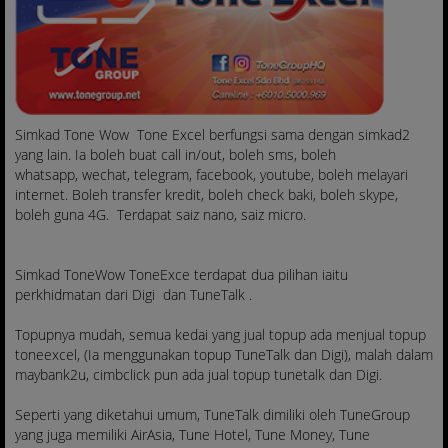
Simkad Tone Wow T
one Excel berfungsi sama dengan simkad2
yang lain. Ia boleh buat call in/out, boleh sms, boleh
whatsapp, wechat, telegram, facebook, youtube, boleh melayari
internet. Boleh transfer kredit, boleh check baki, boleh skype,
boleh guna 4G. Terdapat s
aiz nano, saiz micro.
Simkad ToneWow ToneExce terdapat dua pilihan iaitu
perkhidmatan dari Digi dan TuneTalk .
Topupnya mudah, semua kedai yang jual topup ada menjual topup
toneexcel, (Ia menggunakan topup TuneTalk dan Digi), malah dalam
maybank2u, cimbclick pun ada jual topup tunetalk dan Digi.
Seperti yang diketahui umum, TuneTalk dimiliki oleh TuneGroup
yang juga memiliki AirAsia, Tune Hotel, Tune Money, Tune