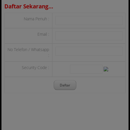
Daftar Sekarang…
Nama Penuh :
Email :
No Telefon / Whatsapp
:
Security Code :