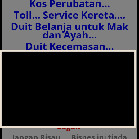
Kos Perubatan…
Toll… Service Kereta….
Duit Belanja untuk Mak
dan Ayah…
Duit Kecemasan…
Kerana Kami memahami
masaalah anda, Kami cipta satu
platform untuk mengajak anda
berniaga secara sambilan dalam
satu perniagaan yang langsung
tiada resiko.
Tak ada modal? Tak Pandai
bisnes? Tak ada masa? Takut
Gagal?
Jangan Risau…. Bisnes ini tiada